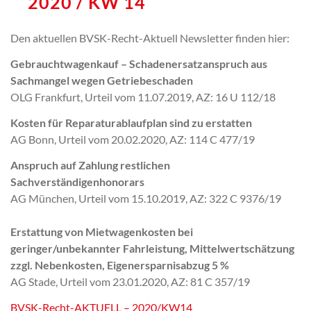
2020 / KW 14
n
Den aktuellen BVSK-Recht-Aktuell Newsletter finden hier:
Gebrauchtwagenkauf – Schadenersatzanspruch aus
Sachmangel wegen Getriebeschaden
OLG Frankfurt, Urteil vom 11.07.2019, AZ: 16 U 112/18
Kosten für Reparaturablaufplan sind zu erstatten
AG Bonn, Urteil vom 20.02.2020, AZ: 114 C 477/19
Anspruch auf Zahlung restlichen
Sachverständigenhonorars
AG München, Urteil vom 15.10.2019, AZ: 322 C 9376/19
Erstattung von Mietwagenkosten bei
geringer/unbekannter Fahrleistung, Mittelwertschätzung
zzgl. Nebenkosten, Eigenersparnisabzug 5 %
AG Stade, Urteil vom 23.01.2020, AZ: 81 C 357/19
BVSK-Recht-AKTUELL – 2020/KW14