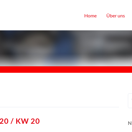
Home
Über uns
20 / KW 20
N