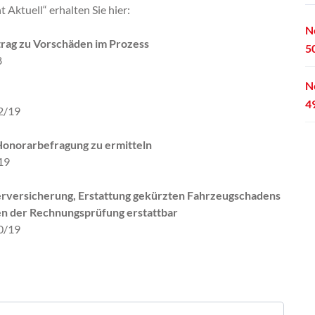
Aktuell“ erhalten Sie hier:
N
rag zu Vorschäden im Prozess
5
8
N
4
02/19
Honorarbefragung zu ermitteln
19
gerversicherung, Erstattung gekürzten Fahrzeugschadens
en der Rechnungsprüfung erstattbar
80/19