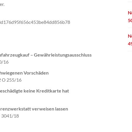
er.
N
5
a3d176d95f656c453be84dd856b78
N
4
fahrzeugkauf – Gewährleistungsausschluss
60/16
schwiegenen Vorschäden
12 O 255/16
eschädigte keine Kreditkarte hat
ferenzwerkstatt verweisen lassen
C 3041/18