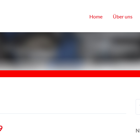
Home
Über uns
9
N